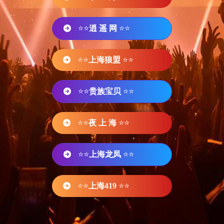
⭐⭐
逍 遥 网
⭐⭐
⭐⭐
上海狼盟
⭐⭐
⭐⭐
贵族宝贝
⭐⭐
⭐⭐
夜 上 海
⭐⭐
⭐⭐
上海龙凤
⭐⭐
⭐⭐
上海419
⭐⭐