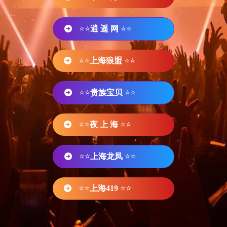
⭐⭐
逍 遥 网
⭐⭐
⭐⭐
上海狼盟
⭐⭐
⭐⭐
贵族宝贝
⭐⭐
⭐⭐
夜 上 海
⭐⭐
⭐⭐
上海龙凤
⭐⭐
⭐⭐
上海419
⭐⭐