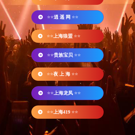
⭐⭐
逍 遥 网
⭐⭐
⭐⭐
上海狼盟
⭐⭐
⭐⭐
贵族宝贝
⭐⭐
⭐⭐
夜 上 海
⭐⭐
⭐⭐
上海龙凤
⭐⭐
⭐⭐
上海419
⭐⭐