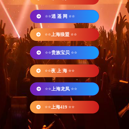
⭐⭐
逍 遥 网
⭐⭐
⭐⭐
上海狼盟
⭐⭐
⭐⭐
贵族宝贝
⭐⭐
⭐⭐
夜 上 海
⭐⭐
⭐⭐
上海龙凤
⭐⭐
⭐⭐
上海419
⭐⭐