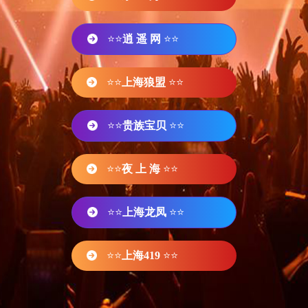
⭐⭐
逍 遥 网
⭐⭐
⭐⭐
上海狼盟
⭐⭐
⭐⭐
贵族宝贝
⭐⭐
⭐⭐
夜 上 海
⭐⭐
⭐⭐
上海龙凤
⭐⭐
⭐⭐
上海419
⭐⭐