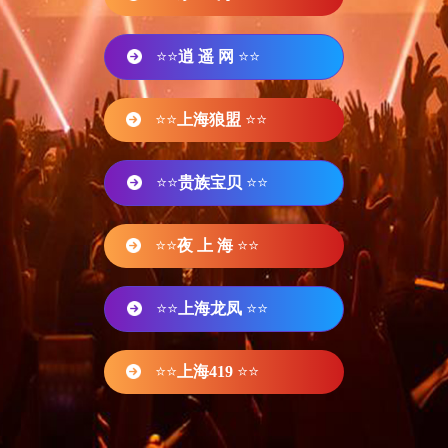
⭐⭐
逍 遥 网
⭐⭐
⭐⭐
上海狼盟
⭐⭐
⭐⭐
贵族宝贝
⭐⭐
⭐⭐
夜 上 海
⭐⭐
⭐⭐
上海龙凤
⭐⭐
⭐⭐
上海419
⭐⭐