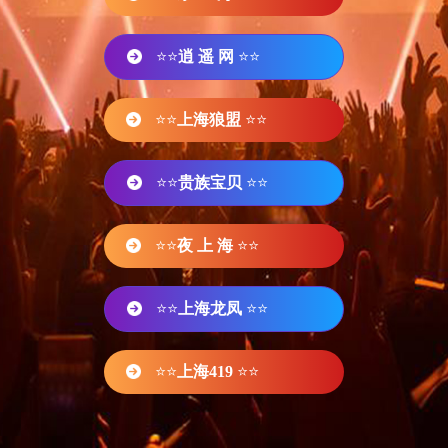
⭐⭐
逍 遥 网
⭐⭐
⭐⭐
上海狼盟
⭐⭐
⭐⭐
贵族宝贝
⭐⭐
⭐⭐
夜 上 海
⭐⭐
⭐⭐
上海龙凤
⭐⭐
⭐⭐
上海419
⭐⭐