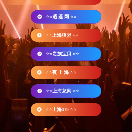
⭐⭐
逍 遥 网
⭐⭐
⭐⭐
上海狼盟
⭐⭐
⭐⭐
贵族宝贝
⭐⭐
⭐⭐
夜 上 海
⭐⭐
⭐⭐
上海龙凤
⭐⭐
⭐⭐
上海419
⭐⭐