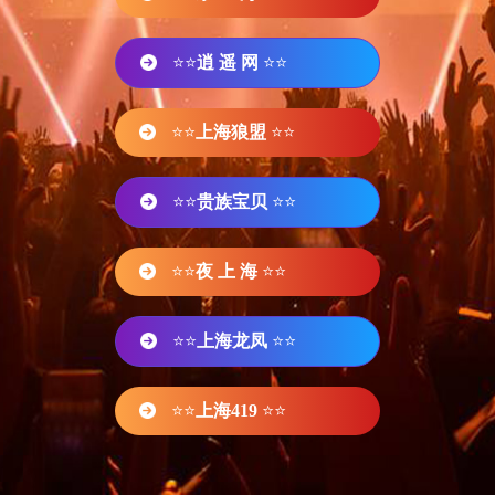
⭐⭐
逍 遥 网
⭐⭐
⭐⭐
上海狼盟
⭐⭐
⭐⭐
贵族宝贝
⭐⭐
⭐⭐
夜 上 海
⭐⭐
⭐⭐
上海龙凤
⭐⭐
⭐⭐
上海419
⭐⭐