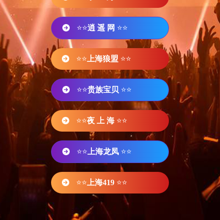
⭐⭐
逍 遥 网
⭐⭐
⭐⭐
上海狼盟
⭐⭐
⭐⭐
贵族宝贝
⭐⭐
⭐⭐
夜 上 海
⭐⭐
⭐⭐
上海龙凤
⭐⭐
⭐⭐
上海419
⭐⭐